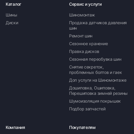
Каталог
Сервис и услуги
Шины
Шиномонтаж
Диски
Продажа датчиков давления
шин
Ремонт шин
Сезонное хранение
Правка дисков
Сезонная переобувка шин
Снятие секреток,
проблемных болтов и гаек
Доп услуги на Шиномонтаже
Дошиповка, Ошиповка,
Перешиповка зимней резины
Шумоизоляция покрышек
Подбор запчастей
Компания
Покупателям