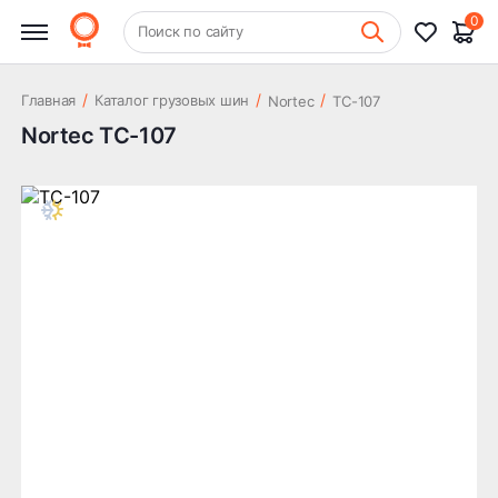
0
+7 (831) 261-35-35
Поиск по сайту
Шиномонтаж
/
/
/
Главная
Каталог грузовых шин
Nortec
TС-107
Nortec TС-107