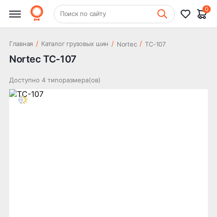
0
+7 (831) 261-35-35
Поиск по сайту
Шиномонтаж
/
/
/
Главная
Каталог грузовых шин
Nortec
TC-107
Nortec TC-107
Доступно 4 типоразмера(ов)