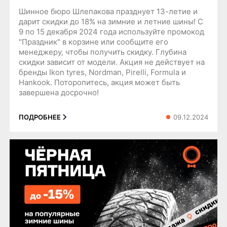
Шинное бюро Шлепакова празднует 13-летие и
дарит скидки до 18% на зимние и летние шины! С
9 по 15 декабря 2024 года используйте промокод
"Праздник" в корзине или сообщите его
менеджеру, чтобы получить скидку. Глубина
скидки зависит от модели. Акция не действует на
бренды Ikon tyres, Nordman, Pirelli, Formula и
Hankook. Поторопитесь, акция может быть
завершена досрочно!
09.12.2024
ПОДРОБНЕЕ