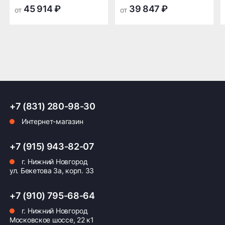
суровых климатических условиях российских
транспортной
транспортной
45 914 ₽
39 847 ₽
от
от
регионов и обладает высокой
компании в Нижнем
компании в Нижнем
ремонтопригодностью, что позволяет сократить
Новгороде —
Новгороде
расходы на обслуживание парка техники.
бесплатная
ПОДРОБНЕЕ ОБ ДОСТАВКЕ
+7 (831) 280-98-30
Оплата заказа
Интернет-магазин
Возможна картой, наличными при получении,
также доступно оформление кредита и
+7 (915) 943-82-07
формирование счёта для Юр.Лица
г. Нижний Новгород
ул. Бекетова 3а, корп. 33
ПОДРОБНЕЕ ОБ ОПЛАТЕ
+7 (910) 795-68-64
г. Нижний Новгород
Московское шоссе, 22 к1