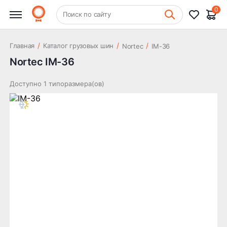
0
+7 (831) 261-35-35
Поиск по сайту
Шиномонтаж
/
/
/
Главная
Каталог грузовых шин
Nortec
IM-36
Nortec IM-36
Доступно 1 типоразмера(ов)