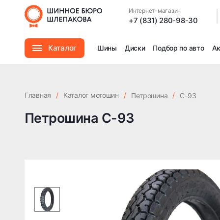
Интернет-магазин
|
+7 (831) 280-98-30
Каталог
Шины
Диски
Подбор по авто
А
Шины
Главная
/
Каталог мотошин
/
/
Петрошина
С-93
Диски
Петрошина С-93
Автомасла
Аксессуары