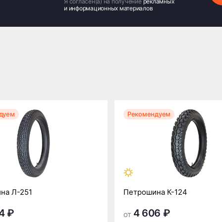
Я согласен(а) на получение
рекламных
и информационных материалов
дуем
Рекомендуем
на Л-251
Петрошина К-124
4 ₽
4 606 ₽
от