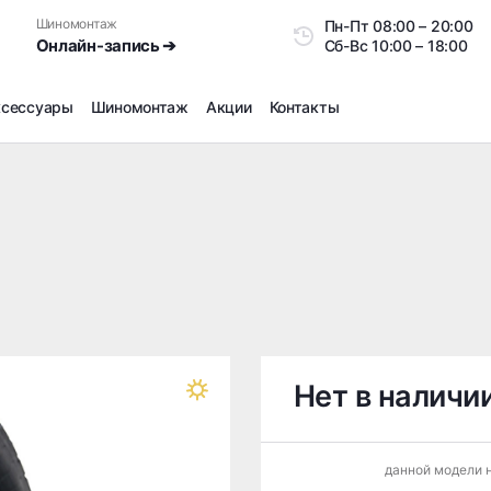
Шиномонтаж
Пн-Пт
08:00 – 20:0
Онлайн-запись ➔
Сб-Вс
10:00 – 18:00
ксессуары
Шиномонтаж
Акции
Контакты
Шиномонтаж
Продажа датчиков давления шин
Ремонт шин
Сезонное хранение
Правка дисков
Сезонная переобувка шин
Снятие секреток, проблемных болтов и гаек
Доп услуги на Шиномонтаже
Нет в наличи
Дошиповка, Ошиповка, Перешиповка зимней резины
Шумоизоляция покрышек
данной модели н
Подбор запчастей