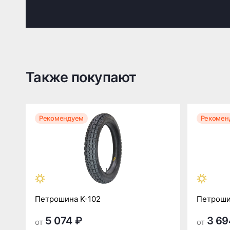
Также покупают
Рекомендуем
Рекомен
Петрошина K-102
Петроши
5 074 ₽
3 69
от
от