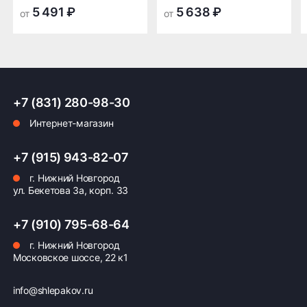
усталости водителя при длительной поездке.
транспортной
транспортной
5 491 ₽
5 638 ₽
от
от
компании в Нижнем
компании в Нижнем
Модель была разработана в 2022 году
Новгороде —
Новгороде
специалистами российского бренда Petrosheina.
бесплатная
Страна производства — Россия.
ПОДРОБНЕЕ ОБ ДОСТАВКЕ
+7 (831) 280-98-30
Интернет-магазин
Оплата заказа
+7 (915) 943-82-07
г. Нижний Новгород
Возможна картой, наличными при получении,
ул. Бекетова 3а, корп. 33
также доступно оформление кредита и
формирование счёта для Юр.Лица
+7 (910) 795-68-64
ПОДРОБНЕЕ ОБ ОПЛАТЕ
г. Нижний Новгород
Московское шоссе, 22 к1
info@shlepakov.ru