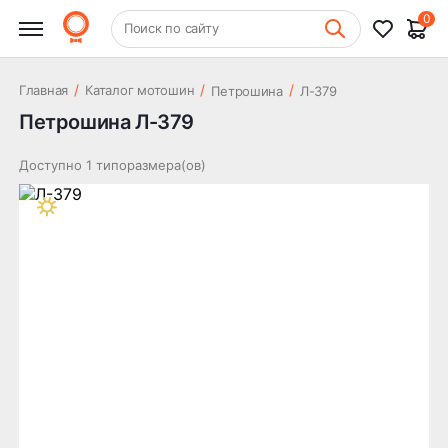
0
+7 (831) 261-35-35
Поиск по сайту
Шиномонтаж
/
/
/
Главная
Каталог мотошин
Петрошина
Л-379
Петрошина Л-379
Доступно 1 типоразмера(ов)