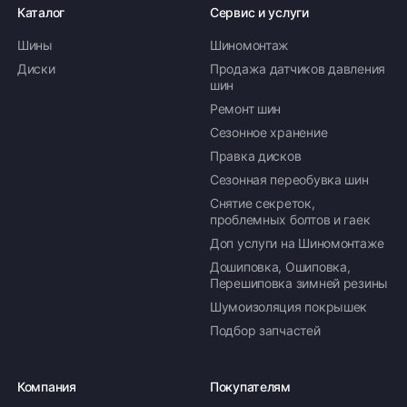
Каталог
Сервис и услуги
Шины
Шиномонтаж
Диски
Продажа датчиков давления
шин
Ремонт шин
Сезонное хранение
Правка дисков
Сезонная переобувка шин
Снятие секреток,
проблемных болтов и гаек
Доп услуги на Шиномонтаже
Дошиповка, Ошиповка,
Перешиповка зимней резины
Шумоизоляция покрышек
Подбор запчастей
Компания
Покупателям