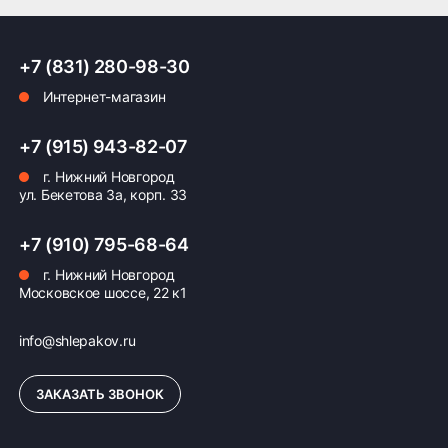
ПОДРОБНЕЕ ОБ ДОСТАВКЕ
+7 (831) 280-98-30
Интернет-магазин
Оплата заказа
+7 (915) 943-82-07
г. Нижний Новгород
Возможна картой, наличными при получении,
ул. Бекетова 3а, корп. 33
также доступно оформление кредита и
формирование счёта для Юр.Лица
+7 (910) 795-68-64
ПОДРОБНЕЕ ОБ ОПЛАТЕ
г. Нижний Новгород
Московское шоссе, 22 к1
info@shlepakov.ru
ЗАКАЗАТЬ ЗВОНОК