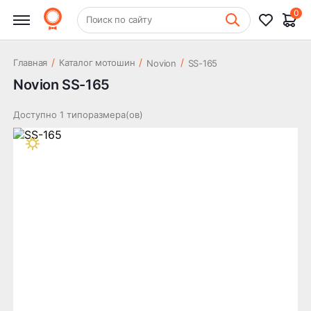
0
+7 (831) 261-35-35
Поиск по сайту
Шиномонтаж
/
/
/
Главная
Каталог мотошин
Novion
SS-165
Novion SS-165
Доступно 1 типоразмера(ов)