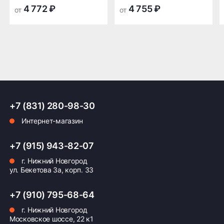
транспортной
транспортной
4 772 ₽
4 755 ₽
от
от
компании в Нижнем
компании в Нижнем
Новгороде —
Новгороде
бесплатная
ПОДРОБНЕЕ ОБ ДОСТАВКЕ
+7 (831) 280-98-30
Оплата заказа
Интернет-магазин
Возможна картой, наличными при получении,
также доступно оформление кредита и
+7 (915) 943-82-07
формирование счёта для Юр.Лица
г. Нижний Новгород
ул. Бекетова 3а, корп. 33
ПОДРОБНЕЕ ОБ ОПЛАТЕ
+7 (910) 795-68-64
г. Нижний Новгород
Московское шоссе, 22 к1