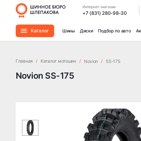
Интернет-магазин
|
+7 (831) 280-98-30
Каталог
Шины
Диски
Подбор по авто
А
Шины
Главная
/
Каталог мотошин
/
/
Novion
SS-175
Диски
Novion SS-175
Автомасла
Аксессуары