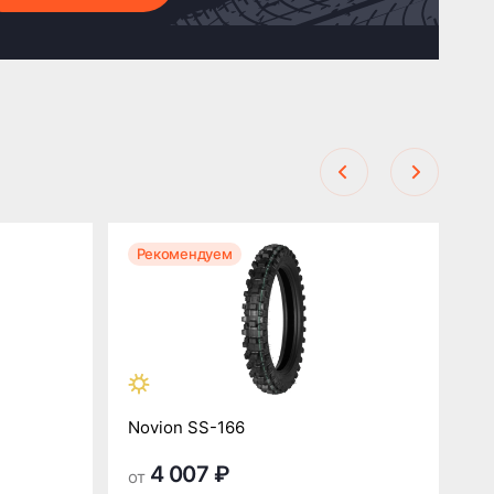
Рекомендуем
Р
Novion SS-166
No
4 007 ₽
от
от