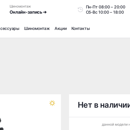
Шиномонтаж
Пн-Пт
08:00 – 20:0
Онлайн-запись ➔
Сб-Вс
10:00 – 18:00
ксессуары
Шиномонтаж
Акции
Контакты
Шиномонтаж
Продажа датчиков давления шин
Ремонт шин
Сезонное хранение
Правка дисков
Сезонная переобувка шин
Снятие секреток, проблемных болтов и гаек
Доп услуги на Шиномонтаже
Нет в наличи
Дошиповка, Ошиповка, Перешиповка зимней резины
Шумоизоляция покрышек
данной модели н
Подбор запчастей