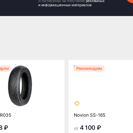
Я согласен(а) на получение
рекламных
и информационных материалов
дуем
Рекомендуем
UR035
Novion SS-165
8 ₽
4 100 ₽
от