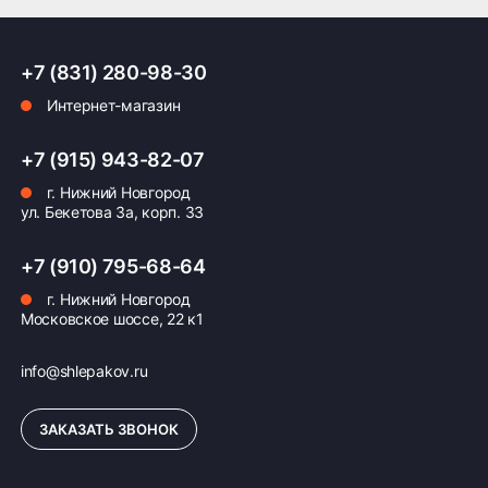
ПОДРОБНЕЕ ОБ ДОСТАВКЕ
+7 (831) 280-98-30
Интернет-магазин
Оплата заказа
+7 (915) 943-82-07
г. Нижний Новгород
Возможна картой, наличными при получении,
ул. Бекетова 3а, корп. 33
также доступно оформление кредита и
формирование счёта для Юр.Лица
+7 (910) 795-68-64
ПОДРОБНЕЕ ОБ ОПЛАТЕ
г. Нижний Новгород
Московское шоссе, 22 к1
info@shlepakov.ru
ЗАКАЗАТЬ ЗВОНОК