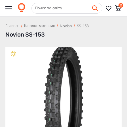
0
+7 (831) 261-35-35
Поиск по сайту
Шиномонтаж
/
/
/
Главная
Каталог мотошин
Novion
SS-153
Novion SS-153