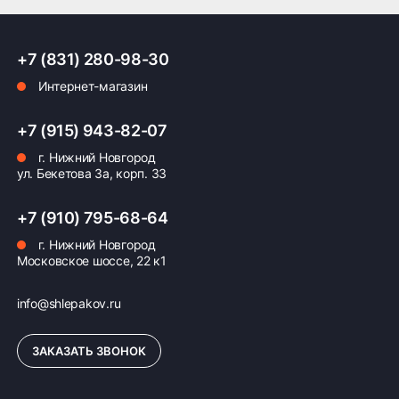
ПОДРОБНЕЕ ОБ ДОСТАВКЕ
+7 (831) 280-98-30
Интернет-магазин
Оплата заказа
+7 (915) 943-82-07
г. Нижний Новгород
Возможна картой, наличными при получении,
ул. Бекетова 3а, корп. 33
также доступно оформление кредита и
формирование счёта для Юр.Лица
+7 (910) 795-68-64
ПОДРОБНЕЕ ОБ ОПЛАТЕ
г. Нижний Новгород
Московское шоссе, 22 к1
info@shlepakov.ru
ЗАКАЗАТЬ ЗВОНОК