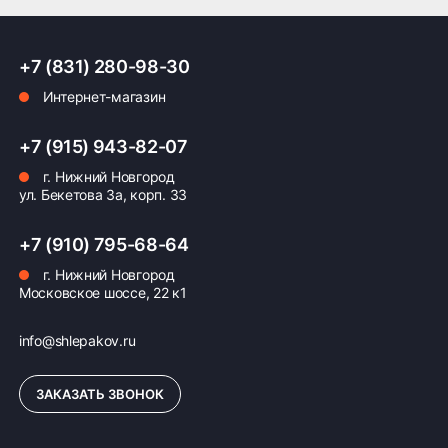
Страна производитель: Чехия
Год выпуска первой модели: 2019
ПОДРОБНЕЕ ОБ ДОСТАВКЕ
Mitas Terra Force-EX SM является современной
+7 (831) 280-98-30
моделью, сочетающей в себе стиль, надёжность
Интернет-магазин
и функциональность, идеально подходящей для
городского мотоциклиста любого уровня
Оплата заказа
подготовки.
+7 (915) 943-82-07
г. Нижний Новгород
Возможна картой, наличными при получении,
ул. Бекетова 3а, корп. 33
также доступно оформление кредита и
формирование счёта для Юр.Лица
+7 (910) 795-68-64
ПОДРОБНЕЕ ОБ ОПЛАТЕ
г. Нижний Новгород
Московское шоссе, 22 к1
info@shlepakov.ru
ЗАКАЗАТЬ ЗВОНОК