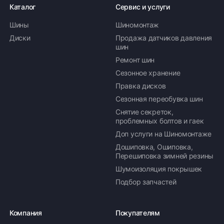
Каталог
Сервис и услуги
Шины
Шиномонтаж
Диски
Продажа датчиков давления
шин
Ремонт шин
Сезонное хранение
Правка дисков
Сезонная переобувка шин
Снятие секреток,
проблемных болтов и гаек
Доп услуги на Шиномонтаже
Дошиповка, Ошиповка,
Перешиповка зимней резины
Шумоизоляция покрышек
Подбор запчастей
Компания
Покупателям