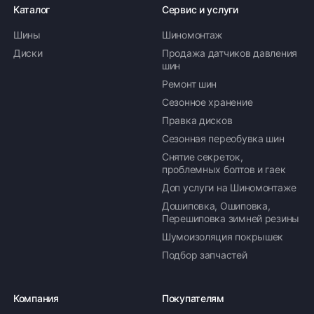
Каталог
Сервис и услуги
Шины
Шиномонтаж
Диски
Продажа датчиков давления
шин
Ремонт шин
Сезонное хранение
Правка дисков
Сезонная переобувка шин
Снятие секреток,
проблемных болтов и гаек
Доп услуги на Шиномонтаже
Дошиповка, Ошиповка,
Перешиповка зимней резины
Шумоизоляция покрышек
Подбор запчастей
Компания
Покупателям