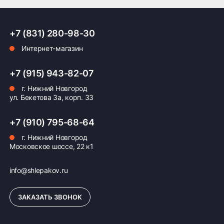
ПОДРОБНЕЕ ОБ ДОСТАВКЕ
+7 (831) 280-98-30
Интернет-магазин
Оплата заказа
+7 (915) 943-82-07
г. Нижний Новгород
Возможна картой, наличными при получении,
ул. Бекетова 3а, корп. 33
также доступно оформление кредита и
формирование счёта для Юр.Лица
+7 (910) 795-68-64
ПОДРОБНЕЕ ОБ ОПЛАТЕ
г. Нижний Новгород
Московское шоссе, 22 к1
info@shlepakov.ru
ЗАКАЗАТЬ ЗВОНОК