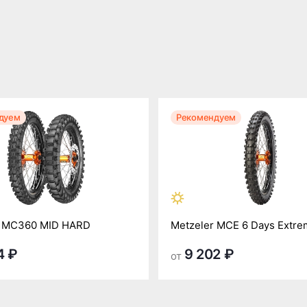
дуем
Рекомендуем
r MC360 MID HARD
Metzeler MCE 6 Days Extr
4 ₽
9 202 ₽
от