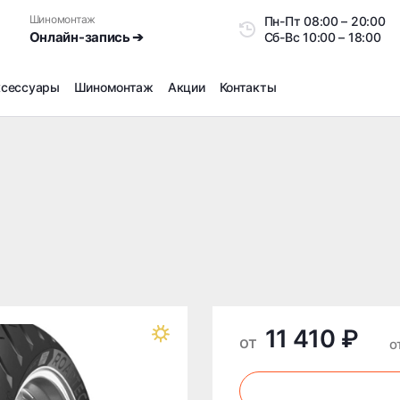
Шиномонтаж
Пн-Пт
08:00 – 20:0
Онлайн-запись ➔
Сб-Вс
10:00 – 18:00
ксессуары
Шиномонтаж
Акции
Контакты
Шиномонтаж
Продажа датчиков давления шин
Ремонт шин
Сезонное хранение
Правка дисков
Сезонная переобувка шин
Снятие секреток, проблемных болтов и гаек
Доп услуги на Шиномонтаже
11 410 ₽
Дошиповка, Ошиповка, Перешиповка зимней резины
от
о
Шумоизоляция покрышек
Подбор запчастей