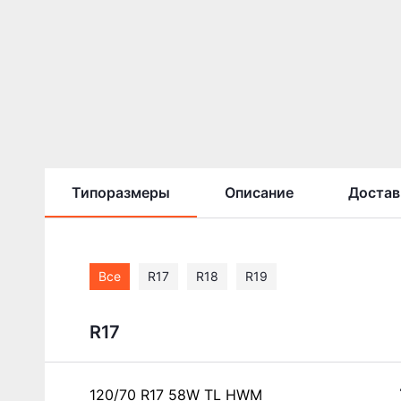
Типоразмеры
Описание
Достав
Все
R17
R18
R19
R17
120/70 R17 58W TL HWM