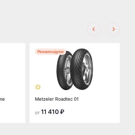
Рекомендуем
Р
eme
Metzeler Roadtec 01
Me
11 410 ₽
от
от