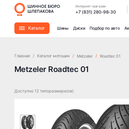
Интернет-магазин
|
+7 (831) 280-98-30
Каталог
Шины
Диски
Подбор по авто
А
Шины
Главная
/
Каталог мотошин
/
/
Metzeler
Roadtec 01
Диски
Metzeler Roadtec 01
Автомасла
Доступно 12 типоразмера(ов)
Аксессуары