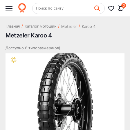
0
+7 (831) 261-35-35
Поиск по сайту
Шиномонтаж
/
/
/
Главная
Каталог мотошин
Metzeler
Karoo 4
Metzeler Karoo 4
Доступно 6 типоразмера(ов)