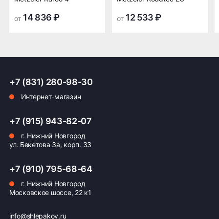
транспортной
транспортной
компании в Нижнем
компании в Нижнем
14 836 ₽
12 533 ₽
от
от
Новгороде —
Новгороде
бесплатная
ПОДРОБНЕЕ ОБ ДОСТАВКЕ
+7 (831) 280-98-30
Интернет-магазин
Оплата заказа
+7 (915) 943-82-07
Возможна картой, наличными при получении,
г. Нижний Новгород
также доступно оформление кредита и
ул. Бекетова 3а, корп. 33
формирование счёта для Юр.Лица
+7 (910) 795-68-64
ПОДРОБНЕЕ ОБ ОПЛАТЕ
г. Нижний Новгород
Московское шоссе, 22 к1
info@shlepakov.ru