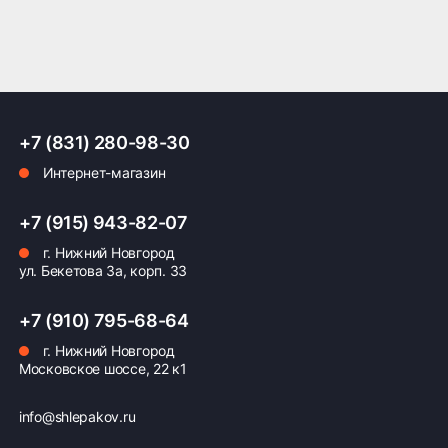
ПОДРОБНЕЕ ОБ ДОСТАВКЕ
Оплата заказа
+7 (831) 280-98-30
Интернет-магазин
Возможна картой, наличными при получении,
также доступно оформление кредита и
формирование счёта для Юр.Лица
+7 (915) 943-82-07
г. Нижний Новгород
ПОДРОБНЕЕ ОБ ОПЛАТЕ
ул. Бекетова 3а, корп. 33
+7 (910) 795-68-64
г. Нижний Новгород
Московское шоссе, 22 к1
info@shlepakov.ru