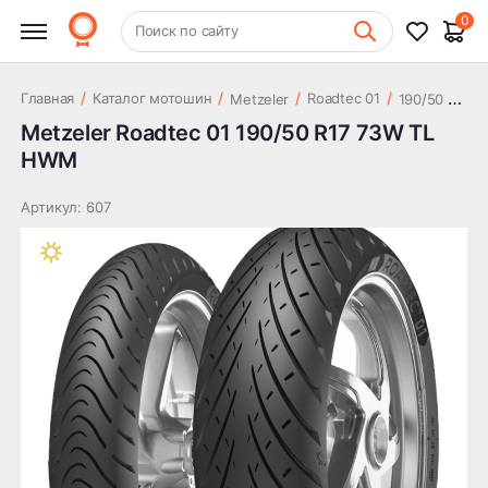
23 457 ₽
73W TL HWM
0
+7 (831) 261-35-35
Поиск по сайту
Шиномонтаж
1
90/50 R17 73W TL HWM
/
/
/
/
Главная
Каталог мотошин
Roadtec 01
Metzeler
Metzeler Roadtec 01 190/50 R17 73W TL
HWM
Артикул: 607