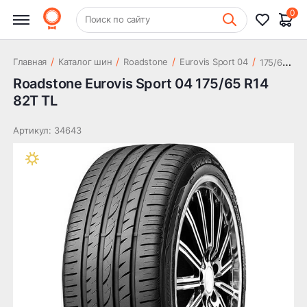
3 695 ₽
R14 82T TL
0
+7 (831) 261-35-35
Поиск по сайту
Шиномонтаж
1
75/65 R14 82T TL
/
/
/
/
Главная
Каталог шин
Roadstone
Eurovis Sport 04
Roadstone Eurovis Sport 04 175/65 R14
82T TL
Артикул: 34643