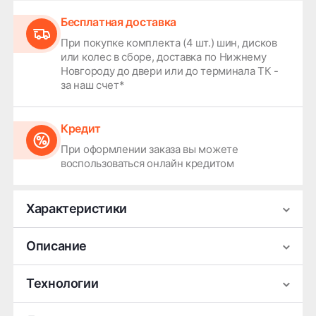
Бесплатная доставка
При покупке комплекта (4 шт.) шин, дисков
или колес в сборе, доставка по Нижнему
Новгороду до двери или до терминала ТК -
за наш счет*
Кредит
При оформлении заказа вы можете
воспользоваться онлайн кредитом
Характеристики
Производитель
Roadstone
Описание
Сезонность
Летняя
Типоразмер автомобильных шин Roadstone
Технологии
Ширина
175
Euroviz Sport 04 ЛЕТО (нешипованные) 175/65 R14
Высота
65
82T [TL] отлично подойдет для трех популярных