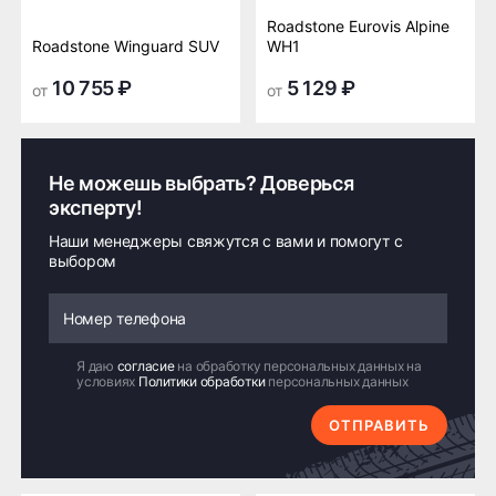
Roadstone Eurovis Alpine
Roadstone Winguard SUV
WH1
10 755 ₽
5 129 ₽
от
от
Не можешь выбрать? Доверься
эксперту!
Наши менеджеры свяжутся с вами и помогут с
выбором
Я даю
согласие
на обработку персональных данных на
условиях
Политики обработки
персональных данных
ОТПРАВИТЬ