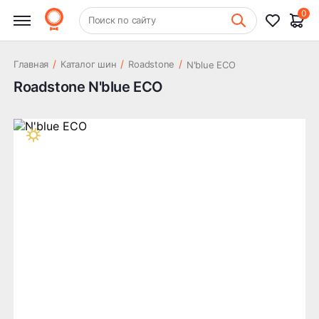
0
+7 (831) 261-35-35
Поиск по сайту
Шиномонтаж
/
/
/
Главная
Каталог шин
Roadstone
N'blue ECO
Roadstone N'blue ECO