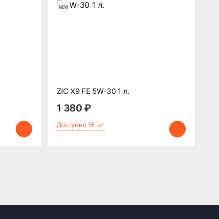
Mo
.
ZIC X9 FE 5W-30 1 л.
C2
1 380 ₽
9
Доступно 16 шт
До