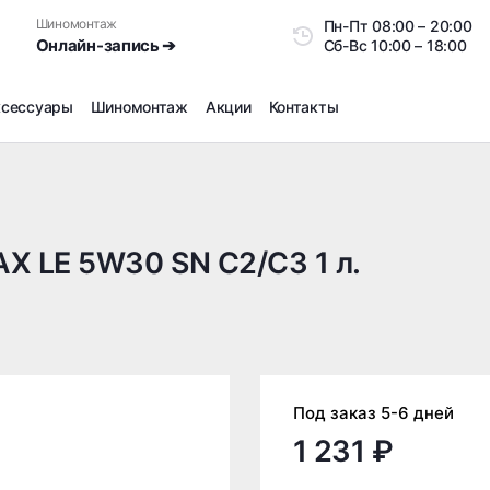
Шиномонтаж
Пн-Пт
08:00 – 20:0
Онлайн-запись ➔
Сб-Вс
10:00 – 18:00
ксессуары
Шиномонтаж
Акции
Контакты
Шиномонтаж
Продажа датчиков давления шин
Ремонт шин
X LE 5W30 SN C2/C3 1 л.
Сезонное хранение
Правка дисков
Сезонная переобувка шин
Снятие секреток, проблемных болтов и гаек
Доп услуги на Шиномонтаже
Под заказ 5-6 дней
Дошиповка, Ошиповка, Перешиповка зимней резины
1 231 ₽
Шумоизоляция покрышек
Подбор запчастей