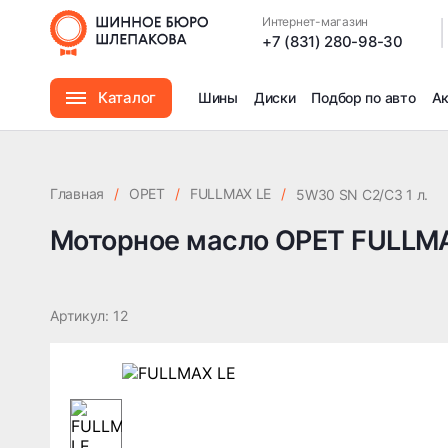
Интернет-магазин
|
+7 (831) 280-98-30
Каталог
Шины
Диски
Подбор по авто
А
Шины
Главная
/
OPET
/
FULLMAX LE
/
5W30 SN C2/C3 1 л.
Диски
Моторное масло OPET FULLMA
Автомасла
Артикул: 12
Аксессуары