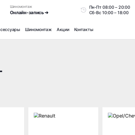
Шиномонтаж
Пн-Пт
08:00 – 20:0
Онлайн-запись ➔
Сб-Вс
10:00 – 18:00
ксессуары
Шиномонтаж
Акции
Контакты
Шиномонтаж
Продажа датчиков давления шин
Ремонт шин
T
Сезонное хранение
Правка дисков
Сезонная переобувка шин
Снятие секреток, проблемных болтов и гаек
Доп услуги на Шиномонтаже
Дошиповка, Ошиповка, Перешиповка зимней резины
Шумоизоляция покрышек
Подбор запчастей