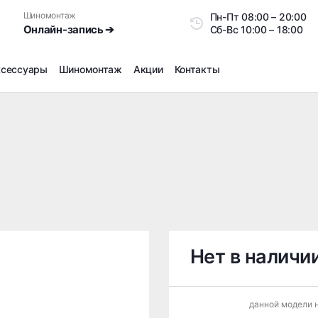
Шиномонтаж
Пн-Пт
08:00 – 20:0
Онлайн-запись ➔
Сб-Вс
10:00 – 18:00
ксессуары
Шиномонтаж
Акции
Контакты
Шиномонтаж
Продажа датчиков давления шин
Ремонт шин
Сезонное хранение
Правка дисков
Сезонная переобувка шин
Снятие секреток, проблемных болтов и гаек
Доп услуги на Шиномонтаже
Нет в наличи
Дошиповка, Ошиповка, Перешиповка зимней резины
Шумоизоляция покрышек
данной модели н
Подбор запчастей