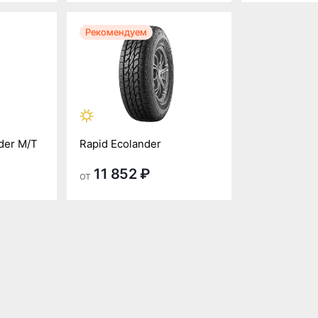
Рекомендуем
der M/T
Rapid Ecolander
11 852 ₽
от