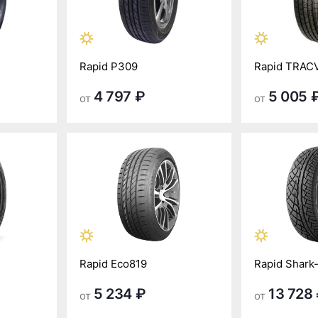
Rapid P309
Rapid TRAC
4 797 ₽
5 005 
от
от
Rapid Eco819
Rapid Shark
5 234 ₽
13 728
от
от