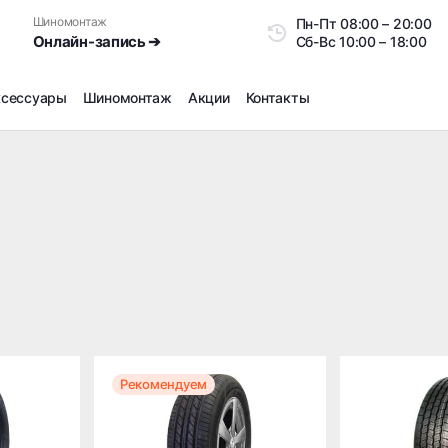
Шиномонтаж
Пн-Пт
08:00 – 20:0
Онлайн-запись ➔
Сб-Вс
10:00 – 18:00
ксессуары
Шиномонтаж
Акции
Контакты
Шиномонтаж
Продажа датчиков давления шин
Ремонт шин
d
Сезонное хранение
Правка дисков
Сезонная переобувка шин
Снятие секреток, проблемных болтов и гаек
Доп услуги на Шиномонтаже
Дошиповка, Ошиповка, Перешиповка зимней резины
Рекомендуем
Шумоизоляция покрышек
Подбор запчастей