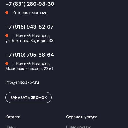
+7 (831) 280-98-30
Интернет-магазин
Оплата заказа
+7 (915) 943-82-07
г. Нижний Новгород
Возможна картой, наличными при получении,
ул. Бекетова 3а, корп. 33
также доступно оформление кредита и
формирование счёта для Юр.Лица
+7 (910) 795-68-64
ПОДРОБНЕЕ ОБ ОПЛАТЕ
г. Нижний Новгород
Московское шоссе, 22 к1
info@shlepakov.ru
ЗАКАЗАТЬ ЗВОНОК
Каталог
Сервис и услуги
Шины
Шиномонтаж