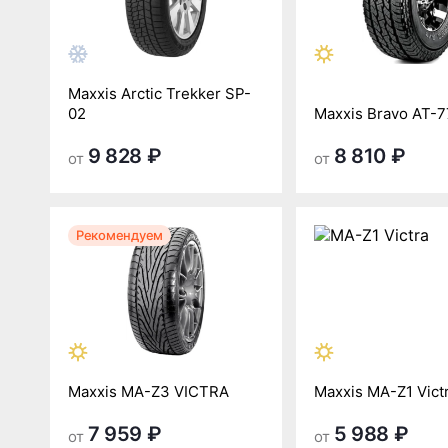
Maxxis Arctic Trekker SP-
02
Maxxis Bravo AT-7
9 828 ₽
8 810 ₽
от
от
Рекомендуем
Maxxis MA-Z3 VICTRA
Maxxis MA-Z1 Vict
7 959 ₽
5 988 ₽
от
от