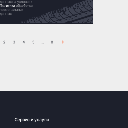
данных на условиях
Политики обработки
персональных
данных
2
3
4
5
...
8
Сервис и услуги