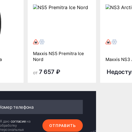
Maxxis NS5 Premitra Ice
a
Nord
Maxxis NS3 
7 657 ₽
Недосту
от
Я даю
согласие
на
обработку
ОТПРАВИТЬ
персональных