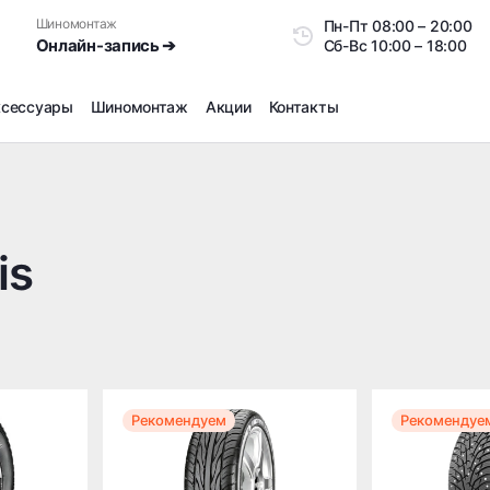
Шиномонтаж
Пн-Пт
08:00 – 20:0
Онлайн-запись ➔
Сб-Вс
10:00 – 18:00
ксессуары
Шиномонтаж
Акции
Контакты
Шиномонтаж
Продажа датчиков давления шин
Ремонт шин
is
Сезонное хранение
Правка дисков
Сезонная переобувка шин
Снятие секреток, проблемных болтов и гаек
Доп услуги на Шиномонтаже
Дошиповка, Ошиповка, Перешиповка зимней резины
Рекомендуем
Рекомендуе
Шумоизоляция покрышек
Подбор запчастей