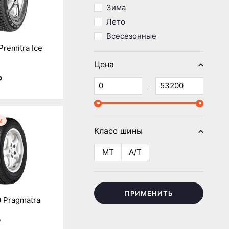
Зима
Лето
Всесезонные
Premitra Ice
Цена
₽
м
Класс шины
MT
A/T
ПРИМЕНИТЬ
 Pragmatra
₽