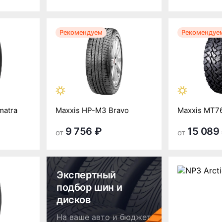
Рекомендуем
Рекомендуе
matra
Maxxis HP-M3 Bravo
Maxxis MT7
9 756 ₽
15 089
от
от
Экспертный
подбор шин и
дисков
На ваше авто и бюджет