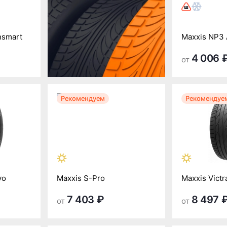
nsmart
Maxxis NP3 
4 006 
от
Рекомендуем
Рекомендуе
vo
Maxxis S-Pro
Maxxis Victr
7 403 ₽
8 497 
от
от