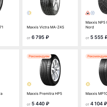
Maxxis NP5 
71
Maxxis Victra MA-Z4S
Nord
6 795 ₽
5 555 
от
от
Рекомендуем
Рекомендуе
ra
Maxxis Premitra HP5
Maxxis MP10
5 440 ₽
4 104 
от
от