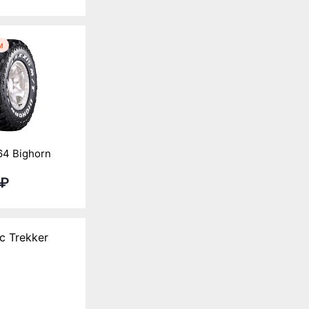
м
64 Bighorn
 ₽