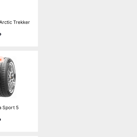
Arctic Trekker
₽
м
a Sport 5
₽