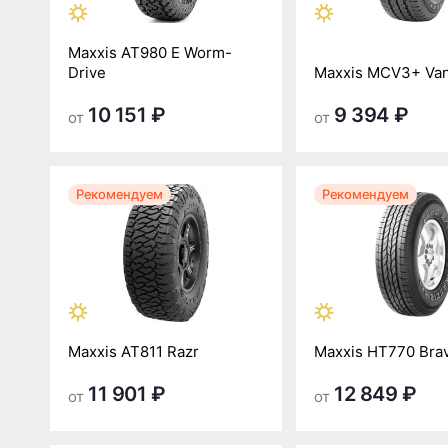
Maxxis AT980 E Worm-
Drive
Maxxis MCV3+ Va
10 151 ₽
9 394 ₽
от
от
Рекомендуем
Рекомендуем
Maxxis AT811 Razr
Maxxis HT770 Bra
11 901 ₽
12 849 ₽
от
от