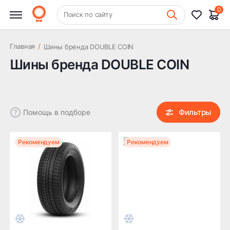
0
Фильтры
+7 (831) 261-35-35
Очистить
Поиск по сайту
Шиномонтаж
Сезон
/
Главная
Шины бренда DOUBLE COIN
Шины бренда DOUBLE COIN
Зима
Цена
Фильтры
Помощь в подборе
Рекомендуем
Рекомендуем