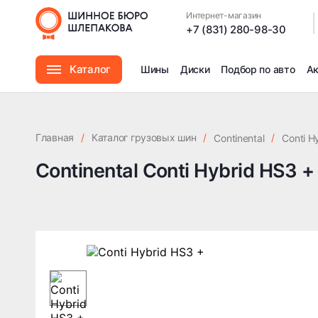
Интернет-магазин
|
+7 (831) 280-98-30
Каталог
Шины
Диски
Подбор по авто
А
Шины
Главная
/
Каталог грузовых шин
/
/
Continental
Conti H
Диски
Continental Conti Hybrid HS3 +
Автомасла
Аксессуары