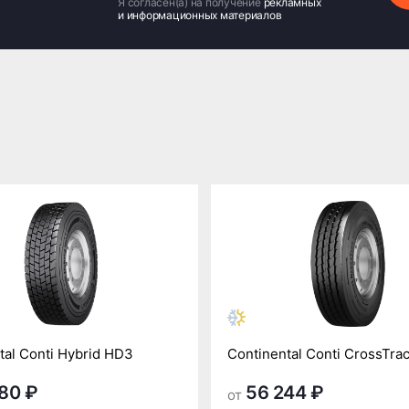
Я согласен(а) на получение
рекламных
и информационных материалов
tal Conti Hybrid HD3
Continental Conti CrossTra
80 ₽
56 244 ₽
от