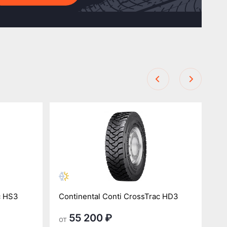
c HS3
Continental Conti CrossTrac HD3
Co
55 200 ₽
от
от