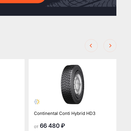
Continental Conti Hybrid HD3
Co
66 480 ₽
от
от