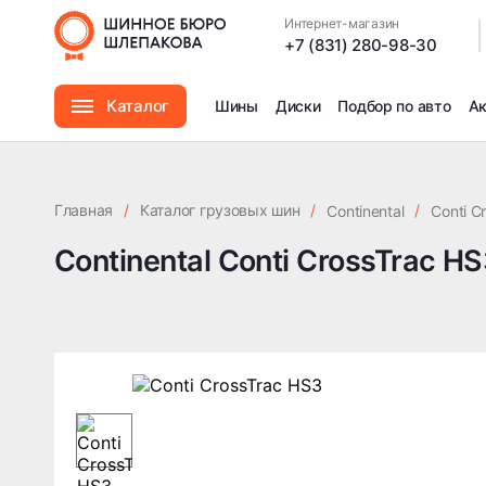
Интернет-магазин
|
+7 (831) 280-98-30
Каталог
Шины
Диски
Подбор по авто
А
Шины
Главная
/
Каталог грузовых шин
/
/
Continental
Conti C
Диски
Continental Conti CrossTrac H
Автомасла
Аксессуары