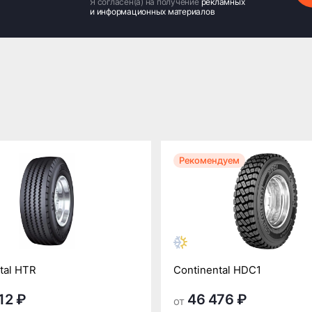
Я согласен(а) на получение
рекламных
и информационных материалов
Рекомендуем
tal HTR
Continental HDC1
12 ₽
46 476 ₽
от