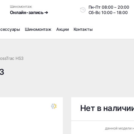
Шиномонтаж
Пн-Пт
08:00 – 20:0
Онлайн-запись ➔
Сб-Вс
10:00 – 18:00
ксессуары
Шиномонтаж
Акции
Контакты
Шиномонтаж
Продажа датчиков давления шин
rossTrac HS3
Ремонт шин
S3
Сезонное хранение
Правка дисков
Сезонная переобувка шин
Снятие секреток, проблемных болтов и гаек
Доп услуги на Шиномонтаже
Нет в наличи
Дошиповка, Ошиповка, Перешиповка зимней резины
Шумоизоляция покрышек
данной модели н
Подбор запчастей