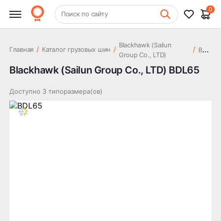
0
+7 (831) 261-35-35
Поиск по сайту
Шиномонтаж
Blackhawk (Sailun
B
DL65
/
/
/
Главная
Каталог грузовых шин
Group Co., LTD)
Blackhawk (Sailun Group Co., LTD) BDL65
Доступно 3 типоразмера(ов)