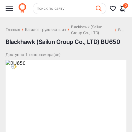
0
+7 (831) 261-35-35
Поиск по сайту
Шиномонтаж
Blackhawk (Sailun
B
U650
/
/
/
Главная
Каталог грузовых шин
Group Co., LTD)
Blackhawk (Sailun Group Co., LTD) BU650
Доступно 1 типоразмера(ов)