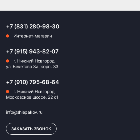
надежность и долговечность эксплуатации.
ПОДРОБНЕЕ ОБ ДОСТАВКЕ
Шина Pirelli Diablo LSD сочетает современные
технологии и многолетний опыт компании,
+7 (831) 280-98-30
позволяя владельцу мотоцикла уверенно
чувствовать себя на дороге в любое время года.
Интернет-магазин
Оплата заказа
+7 (915) 943-82-07
Возможна картой, наличными при получении,
г. Нижний Новгород
также доступно оформление кредита и
ул. Бекетова 3а, корп. 33
формирование счёта для Юр.Лица
+7 (910) 795-68-64
ПОДРОБНЕЕ ОБ ОПЛАТЕ
г. Нижний Новгород
Московское шоссе, 22 к1
info@shlepakov.ru
ЗАКАЗАТЬ ЗВОНОК