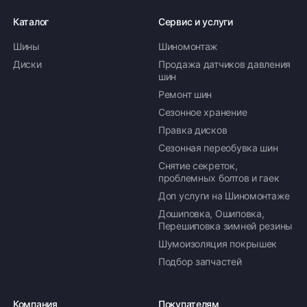
Каталог
Сервис и услуги
Шины
Шиномонтаж
Диски
Продажа датчиков давления
шин
Ремонт шин
Сезонное хранение
Правка дисков
Сезонная переобувка шин
Снятие секреток,
проблемных болтов и гаек
Доп услуги на Шиномонтаже
Дошиповка, Ошиповка,
Перешиповка зимней резины
Шумоизоляция покрышек
Подбор запчастей
Компания
Покупателям