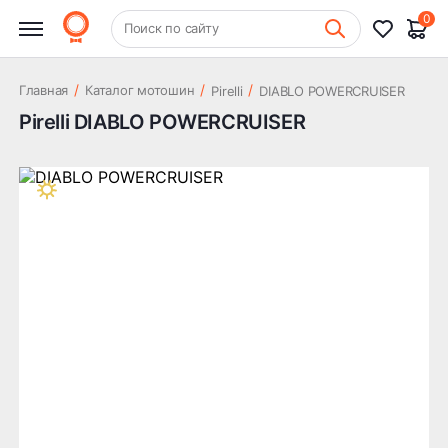
0
+7 (831) 261-35-35
Поиск по сайту
Шиномонтаж
/
/
/
Главная
Каталог мотошин
Pirelli
DIABLO POWERCRUISER
Pirelli DIABLO POWERCRUISER