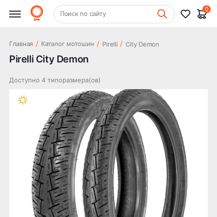
0
+7 (831) 261-35-35
Поиск по сайту
Шиномонтаж
/
/
/
Главная
Каталог мотошин
Pirelli
City Demon
Pirelli City Demon
Доступно 4 типоразмера(ов)