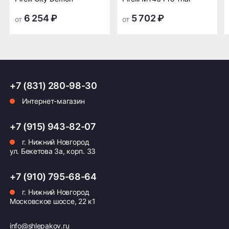
транспортной
транспортной
компании в Нижнем
компании в Нижнем
6 254 ₽
5 702 ₽
от
от
Новгороде —
Новгороде
бесплатная
ПОДРОБНЕЕ ОБ ДОСТАВКЕ
+7 (831) 280-98-30
Интернет-магазин
Оплата заказа
+7 (915) 943-82-07
Возможна картой, наличными при получении,
г. Нижний Новгород
также доступно оформление кредита и
ул. Бекетова 3а, корп. 33
формирование счёта для Юр.Лица
+7 (910) 795-68-64
ПОДРОБНЕЕ ОБ ОПЛАТЕ
г. Нижний Новгород
Московское шоссе, 22 к1
info@shlepakov.ru