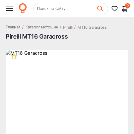
0
+7 (831) 261-35-35
Поиск по сайту
Шиномонтаж
/
/
/
Главная
Каталог мотошин
Pirelli
MT16 Garacross
Pirelli MT16 Garacross