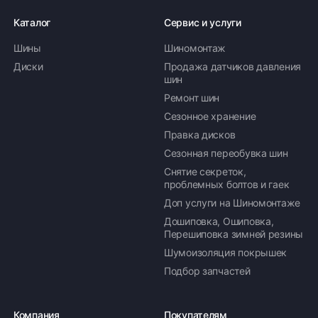
Каталог
Сервис и услуги
Шины
Шиномонтаж
Диски
Продажа датчиков давления
шин
Ремонт шин
Сезонное хранение
Правка дисков
Сезонная переобувка шин
Снятие секреток,
проблемных болтов и гаек
Доп услуги на Шиномонтаже
Дошиповка, Ошиповка,
Перешиповка зимней резины
Шумоизоляция покрышек
Подбор запчастей
Компания
Покупателям