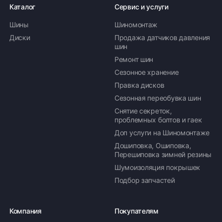
Каталог
Сервис и услуги
Шины
Шиномонтаж
Диски
Продажа датчиков давления
шин
Ремонт шин
Сезонное хранение
Правка дисков
Сезонная переобувка шин
Снятие секреток,
проблемных болтов и гаек
Доп услуги на Шиномонтаже
Дошиповка, Ошиповка,
Перешиповка зимней резины
Шумоизоляция покрышек
Подбор запчастей
Компания
Покупателям