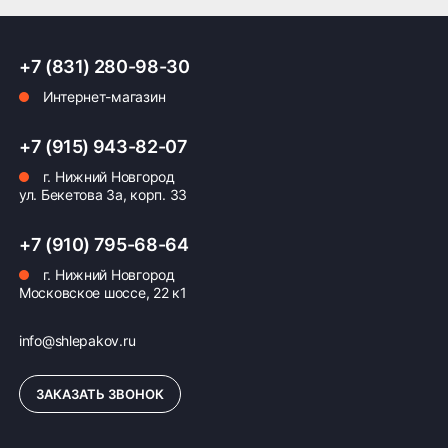
обеспечивая высокий уровень комфорта и
безопасности во время поездок по российским
ПОДРОБНЕЕ ОБ ДОСТАВКЕ
дорогам.
+7 (831) 280-98-30
Интернет-магазин
Оплата заказа
+7 (915) 943-82-07
г. Нижний Новгород
Возможна картой, наличными при получении,
ул. Бекетова 3а, корп. 33
также доступно оформление кредита и
формирование счёта для Юр.Лица
+7 (910) 795-68-64
ПОДРОБНЕЕ ОБ ОПЛАТЕ
г. Нижний Новгород
Московское шоссе, 22 к1
info@shlepakov.ru
ЗАКАЗАТЬ ЗВОНОК