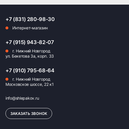
ПОДРОБНЕЕ ОБ ДОСТАВКЕ
+7 (831) 280-98-30
Интернет-магазин
Оплата заказа
+7 (915) 943-82-07
г. Нижний Новгород
Возможна картой, наличными при получении,
ул. Бекетова 3а, корп. 33
также доступно оформление кредита и
формирование счёта для Юр.Лица
+7 (910) 795-68-64
ПОДРОБНЕЕ ОБ ОПЛАТЕ
г. Нижний Новгород
Московское шоссе, 22 к1
info@shlepakov.ru
ЗАКАЗАТЬ ЗВОНОК