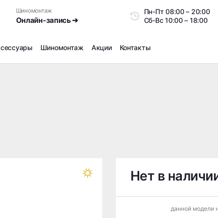
Шиномонтаж
Пн-Пт
08:00 – 20:0
Онлайн-запись ➔
Сб-Вс
10:00 – 18:00
ксессуары
Шиномонтаж
Акции
Контакты
Шиномонтаж
Продажа датчиков давления шин
Ремонт шин
Сезонное хранение
Правка дисков
Сезонная переобувка шин
Снятие секреток, проблемных болтов и гаек
Доп услуги на Шиномонтаже
Нет в наличи
Дошиповка, Ошиповка, Перешиповка зимней резины
Шумоизоляция покрышек
данной модели н
Подбор запчастей