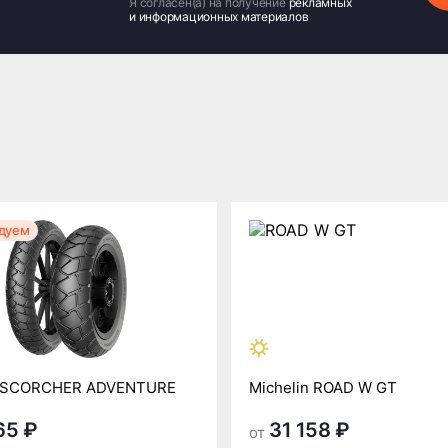
Я согласен(а) на получение
рекламных
и информационных материалов
дуем
n SCORCHER ADVENTURE
Michelin ROAD W GT
65 ₽
31 158 ₽
от