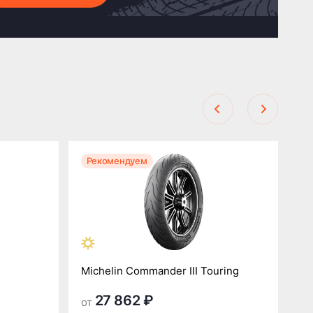
Рекомендуем
Р
Michelin Commander III Touring
Mi
27 862 ₽
от
от