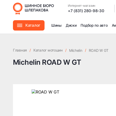
Интернет-магазин
|
+7 (831) 280-98-30
Каталог
Шины
Диски
Подбор по авто
А
Шины
Главная
/
Каталог мотошин
/
/
Michelin
ROAD W GT
Диски
Michelin ROAD W GT
Автомасла
Аксессуары