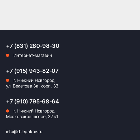
ПОДРОБНЕЕ ОБ ДОСТАВКЕ
Оплата заказа
+7 (831) 280-98-30
Интернет-магазин
Возможна картой, наличными при получении,
также доступно оформление кредита и
формирование счёта для Юр.Лица
+7 (915) 943-82-07
г. Нижний Новгород
ПОДРОБНЕЕ ОБ ОПЛАТЕ
ул. Бекетова 3а, корп. 33
+7 (910) 795-68-64
г. Нижний Новгород
Московское шоссе, 22 к1
info@shlepakov.ru