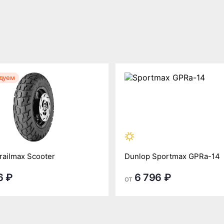
дуем
railmax Scooter
Dunlop Sportmax GPRa-14
6 ₽
6 796 ₽
от