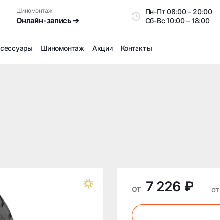
Шиномонтаж
Пн-Пт
08:00 – 20:0
Онлайн-запись ➔
Сб-Вс
10:00 – 18:00
ксессуары
Шиномонтаж
Акции
Контакты
Шиномонтаж
Продажа датчиков давления шин
Ремонт шин
Сезонное хранение
Правка дисков
Сезонная переобувка шин
Снятие секреток, проблемных болтов и гаек
Доп услуги на Шиномонтаже
7 226 ₽
Дошиповка, Ошиповка, Перешиповка зимней резины
от
от
Шумоизоляция покрышек
Подбор запчастей