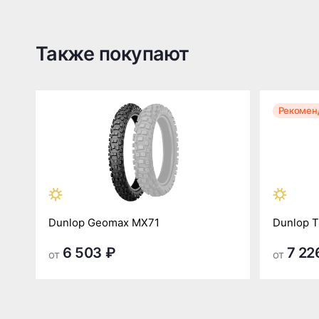
Также покупают
Рекомен
Dunlop Geomax MX71
Dunlop T
6 503 ₽
7 22
от
от