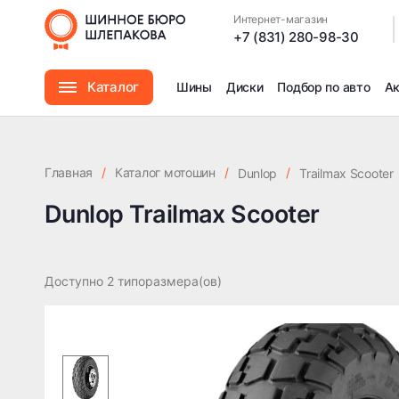
Интернет-магазин
|
+7 (831) 280-98-30
Каталог
Шины
Диски
Подбор по авто
А
Шины
Главная
/
Каталог мотошин
/
/
Dunlop
Trailmax Scooter
Диски
Dunlop Trailmax Scooter
Автомасла
Доступно 2 типоразмера(ов)
Аксессуары