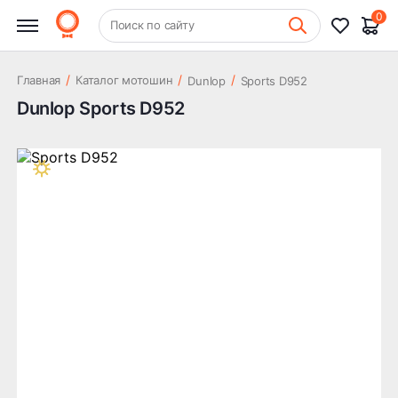
0
+7 (831) 261-35-35
Поиск по сайту
Шиномонтаж
/
/
/
Главная
Каталог мотошин
Dunlop
Sports D952
Dunlop Sports D952