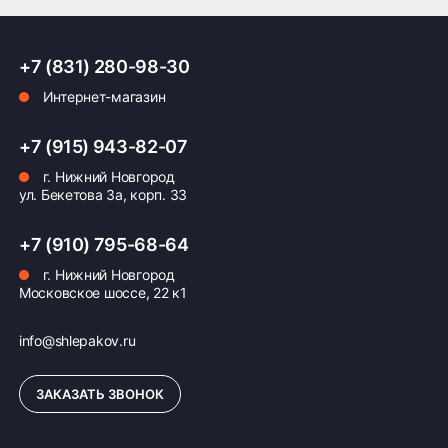
ПОДРОБНЕЕ ОБ ДОСТАВКЕ
+7 (831) 280-98-30
Интернет-магазин
Оплата заказа
+7 (915) 943-82-07
г. Нижний Новгород
Возможна картой, наличными при получении,
ул. Бекетова 3а, корп. 33
также доступно оформление кредита и
формирование счёта для Юр.Лица
+7 (910) 795-68-64
ПОДРОБНЕЕ ОБ ОПЛАТЕ
г. Нижний Новгород
Московское шоссе, 22 к1
info@shlepakov.ru
ЗАКАЗАТЬ ЗВОНОК