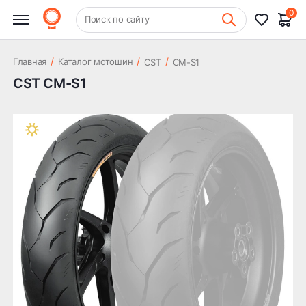
0
+7 (831) 261-35-35
Поиск по сайту
Шиномонтаж
/
/
/
Главная
Каталог мотошин
CST
CM-S1
CST CM-S1