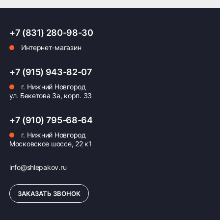
Основные характеристики шины CST CM-S1
ПОДРОБНЕЕ ОБ ДОСТАВКЕ
- Год выпуска: 2021
- Страна производства: Германия
+7 (831) 280-98-30
- Типоразмер: универсальные размеры подходят
Интернет-магазин
для большинства популярных моделей
мотоциклов
Оплата заказа
+7 (915) 943-82-07
Модель CST CM-S1 станет надежным
г. Нижний Новгород
помощником в дороге, обеспечивая комфортную
Возможна картой, наличными при получении,
ул. Бекетова 3а, корп. 33
езду и уверенность в любой ситуации.
также доступно оформление кредита и
формирование счёта для Юр.Лица
+7 (910) 795-68-64
ПОДРОБНЕЕ ОБ ОПЛАТЕ
г. Нижний Новгород
Московское шоссе, 22 к1
info@shlepakov.ru
ЗАКАЗАТЬ ЗВОНОК