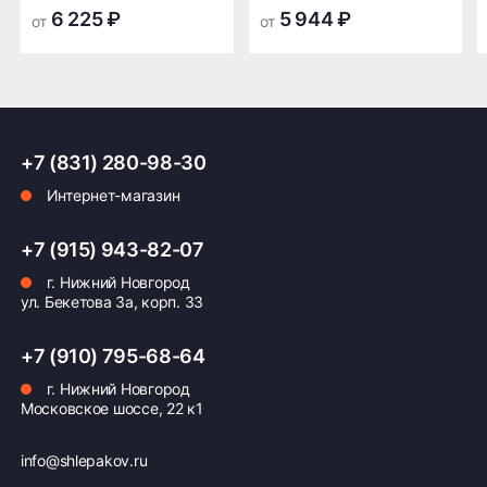
транспортной
транспортной
6 225 ₽
5 944 ₽
от
от
компании в Нижнем
компании в Нижнем
Новгороде —
Новгороде
бесплатная
ПОДРОБНЕЕ ОБ ДОСТАВКЕ
+7 (831) 280-98-30
Интернет-магазин
Оплата заказа
+7 (915) 943-82-07
г. Нижний Новгород
Возможна картой, наличными при получении,
ул. Бекетова 3а, корп. 33
также доступно оформление кредита и
формирование счёта для Юр.Лица
+7 (910) 795-68-64
ПОДРОБНЕЕ ОБ ОПЛАТЕ
г. Нижний Новгород
Московское шоссе, 22 к1
info@shlepakov.ru