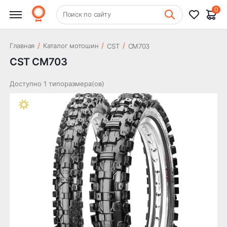
0
+7 (831) 261-35-35
Поиск по сайту
Шиномонтаж
/
/
/
Главная
Каталог мотошин
CST
CM703
CST CM703
Доступно 1 типоразмера(ов)