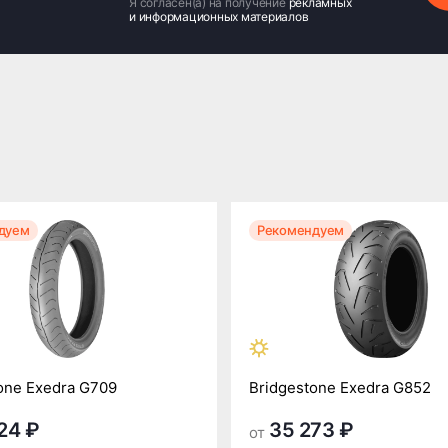
Я согласен(а) на получение
рекламных
и информационных материалов
дуем
Рекомендуем
one Exedra G709
Bridgestone Exedra G852
24 ₽
35 273 ₽
от