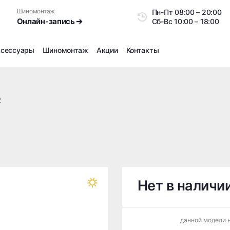
Шиномонтаж
Пн-Пт
08:00 – 20:0
Онлайн-запись ➔
Сб-Вс
10:00 – 18:00
ксессуары
Шиномонтаж
Акции
Контакты
Шиномонтаж
Продажа датчиков давления шин
2
Ремонт шин
Сезонное хранение
Правка дисков
Сезонная переобувка шин
Снятие секреток, проблемных болтов и гаек
Доп услуги на Шиномонтаже
Нет в наличи
Дошиповка, Ошиповка, Перешиповка зимней резины
Шумоизоляция покрышек
данной модели н
Подбор запчастей