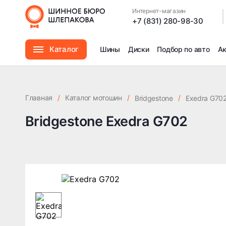
Интернет-магазин
|
+7 (831) 280-98-30
Каталог
Шины
Диски
Подбор по авто
А
Шины
Главная
/
Каталог мотошин
/
/
Bridgestone
Exedra G70
Диски
Bridgestone Exedra G702
Автомасла
Аксессуары