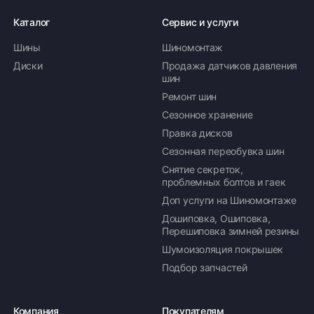
Каталог
Сервис и услуги
Шины
Шиномонтаж
Диски
Продажа датчиков давления
шин
Ремонт шин
Сезонное хранение
Правка дисков
Сезонная переобувка шин
Снятие секреток,
проблемных болтов и гаек
Доп услуги на Шиномонтаже
Дошиповка, Ошиповка,
Перешиповка зимней резины
Шумоизоляция покрышек
Подбор запчастей
Компания
Покупателям