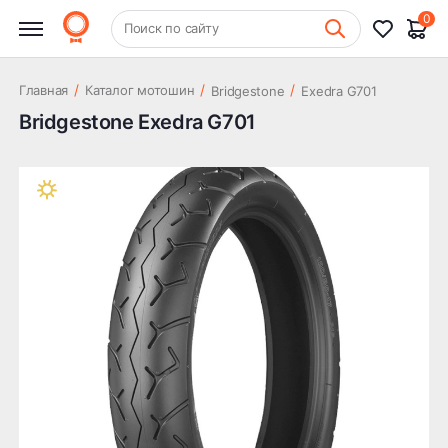
0
+7 (831) 261-35-35
Поиск по сайту
Шиномонтаж
/
/
/
Главная
Каталог мотошин
Bridgestone
Exedra G701
Bridgestone Exedra G701