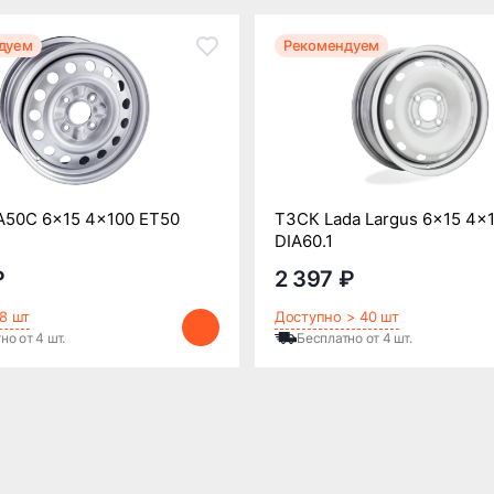
дуем
Рекомендуем
A50C 6x15 4x100 ET50
ТЗСК Lada Largus 6x15 4x
DIA60.1
₽
2 397 ₽
8 шт
Доступно > 40 шт
но от 4 шт.
Бесплатно от 4 шт.