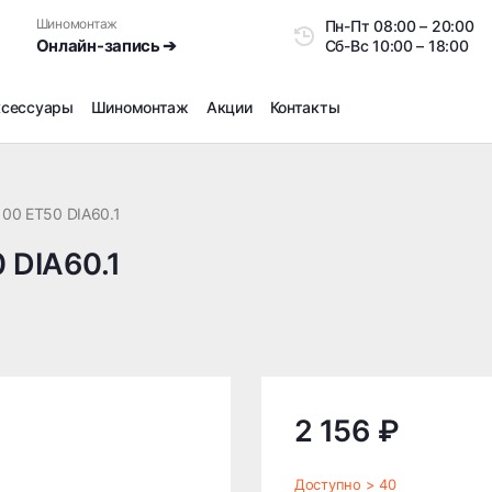
Шиномонтаж
Пн-Пт
08:00 – 20:0
Онлайн-запись ➔
Сб-Вс
10:00 – 18:00
ксессуары
Шиномонтаж
Акции
Контакты
Шиномонтаж
Продажа датчиков давления шин
100 ET50 DIA60.1
Ремонт шин
 DIA60.1
Сезонное хранение
Правка дисков
Сезонная переобувка шин
Снятие секреток, проблемных болтов и гаек
Доп услуги на Шиномонтаже
Дошиповка, Ошиповка, Перешиповка зимней резины
2 156 ₽
Шумоизоляция покрышек
Подбор запчастей
Доступно > 40