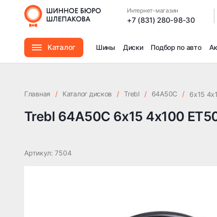
Trebl 64A50C 6x15 4x100 ET50 DIA60.1
Интернет-магазин
|
+7 (831) 280-98-30
Каталог
Шины
Диски
Подбор по авто
А
Шины
Главная
/
Каталог дисков
/
Trebl
/
64A50C
/
6x15 4x
Диски
Trebl 64A50C 6x15 4x100 ET50
Автомасла
Артикул: 7504
Аксессуары