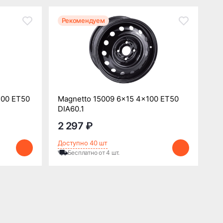
Рекомендуем
Р
100 ET50
Magnetto 15009 6x15 4x100 ET50
Ma
DIA60.1
DI
2 297 ₽
2
Доступно 40 шт
До
Бесплатно от 4 шт.