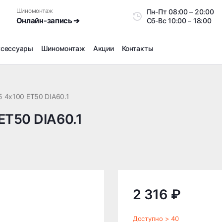
Шиномонтаж
Пн-Пт
08:00 – 20:0
Онлайн-запись ➔
Сб-Вс
10:00 – 18:00
ксессуары
Шиномонтаж
Акции
Контакты
Шиномонтаж
Продажа датчиков давления шин
5 4x100 ET50 DIA60.1
Ремонт шин
ET50 DIA60.1
Сезонное хранение
Правка дисков
Сезонная переобувка шин
Снятие секреток, проблемных болтов и гаек
Доп услуги на Шиномонтаже
Дошиповка, Ошиповка, Перешиповка зимней резины
2 316 ₽
Шумоизоляция покрышек
Подбор запчастей
Доступно > 40