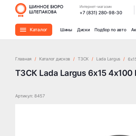
ТЗСК Lada Largus 6x15 4x100 ET50 DIA60.1
Интернет-магазин
|
+7 (831) 280-98-30
Каталог
Шины
Диски
Подбор по авто
А
Шины
Главная
/
Каталог дисков
/
ТЗСК
/
Lada Largus
/
6x1
Диски
ТЗСК Lada Largus 6x15 4x100 
Автомасла
Артикул: 8457
Аксессуары