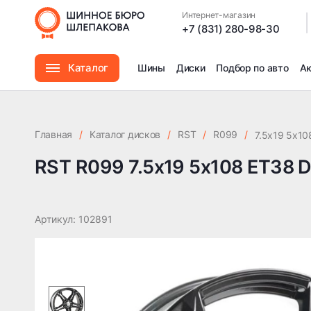
RST R099 7.5x19 5x108 ET38 DIA60.1
Интернет-магазин
|
+7 (831) 280-98-30
Каталог
Шины
Диски
Подбор по авто
А
Шины
Главная
/
Каталог дисков
/
RST
/
R099
/
7.5x19 5x10
Диски
RST R099 7.5x19 5x108 ET38 D
Автомасла
Артикул: 102891
Аксессуары