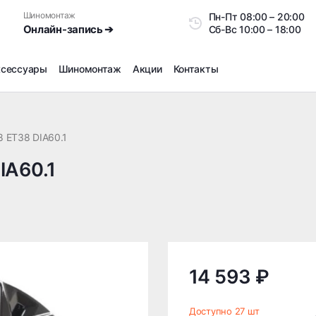
Шиномонтаж
Пн-Пт
08:00 – 20:0
Онлайн-запись ➔
Сб-Вс
10:00 – 18:00
ксессуары
Шиномонтаж
Акции
Контакты
Шиномонтаж
Продажа датчиков давления шин
8 ET38 DIA60.1
Ремонт шин
IA60.1
Сезонное хранение
Правка дисков
Сезонная переобувка шин
Снятие секреток, проблемных болтов и гаек
Доп услуги на Шиномонтаже
Дошиповка, Ошиповка, Перешиповка зимней резины
14 593 ₽
Шумоизоляция покрышек
Подбор запчастей
Доступно 27 шт