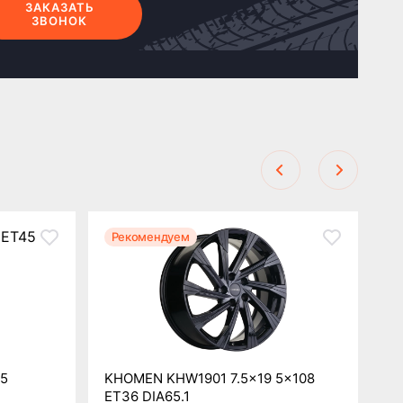
ЗАКАЗАТЬ
ЗВОНОК
Рекомендуем
Р
45
KHOMEN KHW1901 7.5x19 5x108
KH
ET36 DIA65.1
7.