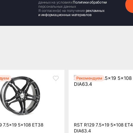
данных на условиях
Политики обработки
персональных данных
Я согласен(а) на получение
рекламных
и информационных материалов
дуем
Рекомендуем
 7.5x19 5x108 ET38
RST R129 7.5x19 5x108 ET
DIA63.4