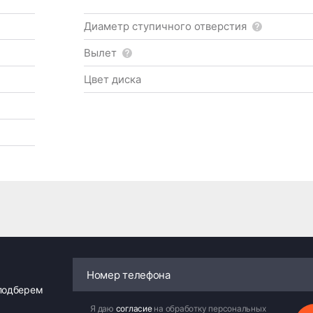
Диаметр ступичного отверстия
Вылет
Цвет диска
 подберем
Я даю
согласие
на обработку персональных