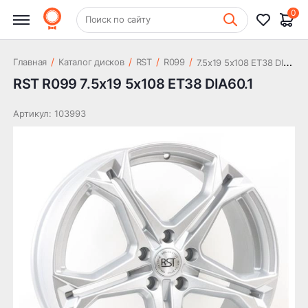
14 593 ₽
DIA60.1
0
+7 (831) 261-35-35
Поиск по сайту
Шиномонтаж
7
.5x19 5x108 ET38 DIA60.1
/
/
/
/
Главная
Каталог дисков
RST
R099
RST R099 7.5x19 5x108 ET38 DIA60.1
Артикул: 103993