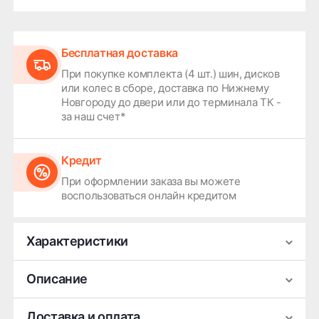
Бесплатная доставка
При покупке комплекта (4 шт.) шин, дисков
или колес в сборе, доставка по Нижнему
Новгороду до двери или до терминала ТК -
за наш счет*
Кредит
При оформлении заказа вы можете
воспользоваться онлайн кредитом
Характеристики
Производитель
RST
Описание
Ширина
7.5
Легковой литой диск RST R099 серебристого
Доставка и оплата
Диаметр
19