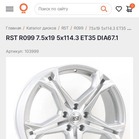
14 593 ₽
DIA67.1
0
+7 (831) 261-35-35
Поиск по сайту
Шиномонтаж
7
.5x19 5x114.3 ET35 DIA67.1
/
/
/
/
Главная
Каталог дисков
RST
R099
RST R099 7.5x19 5x114.3 ET35 DIA67.1
Артикул: 103999