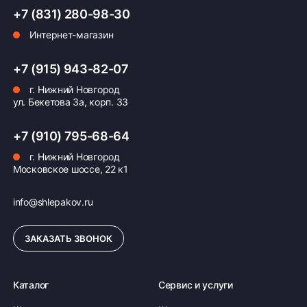
+7 (831) 280-98-30
Интернет-магазин
Оплата заказа
Возможна картой, наличными при получении,
+7 (915) 943-82-07
также доступно оформление кредита и
г. Нижний Новгород
формирование счёта для Юр.Лица
ул. Бекетова 3а, корп. 33
ПОДРОБНЕЕ ОБ ОПЛАТЕ
+7 (910) 795-68-64
г. Нижний Новгород
Московское шоссе, 22 к1
info@shlepakov.ru
ЗАКАЗАТЬ ЗВОНОК
Каталог
Сервис и услуги